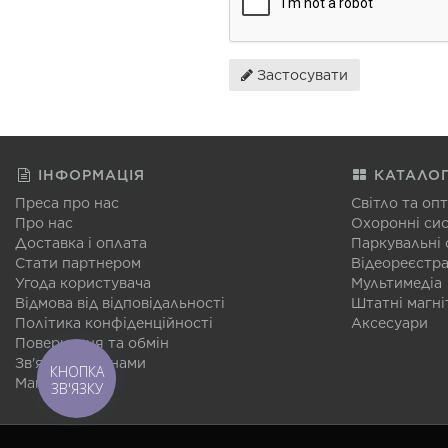
Застосувати
ІНФОРМАЦІЯ
КАТАЛО
Преса про нас
Світло та оп
Про нас
Охоронні си
Доставка і оплата
Паркувальні
Стати партнером
Відеореєстр
Угода користувача
Мультимедіа
Відмова від відповідальності
Штатні магні
Політика конфіденційності
Аксесуари
Повернення та обмін
Зв'язатися з нами
КНОПКА
Мапа сайту
ЗВ'ЯЗКУ