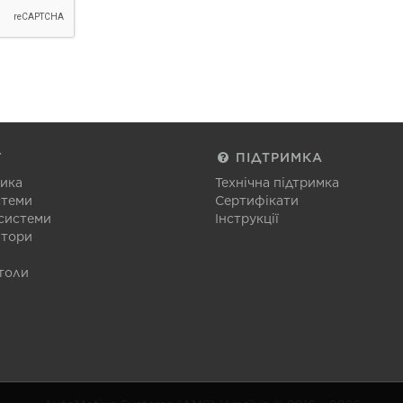
Г
ПІДТРИМКА
тика
Технічна підтримка
стеми
Сертифікати
 системи
Інструкції
атори
толи