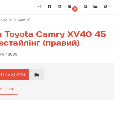
0
айлінг (правий)
и Toyota Camry XV40 45
естайлінг (правий)
ру:
48809
Придбати
лення