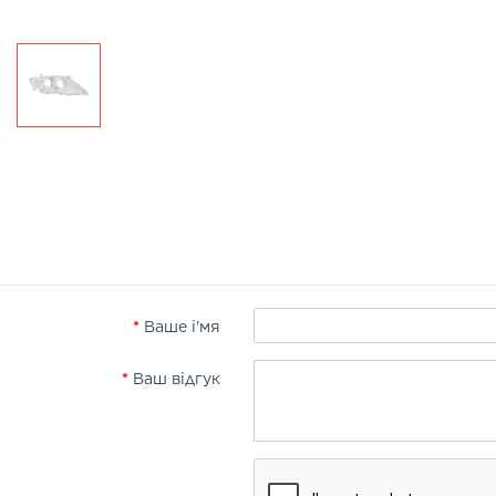
Ваше і'мя
Ваш відгук