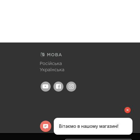
МОВА
Російська
Українська