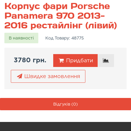
Корпус фари Porsche
Panamera 970 2013-
2016 рестайлінг (лівий)
В наявності
Код Товару:
48775
3780 грн.
Придбати
Швидке замовлення
Відгуків (0)