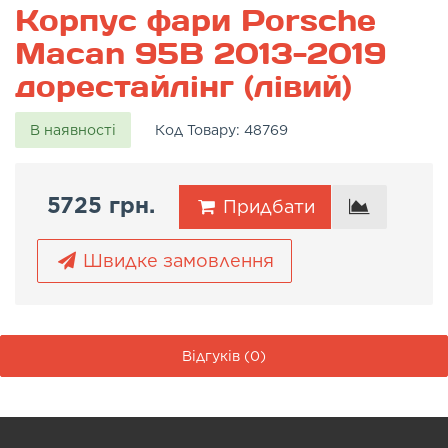
Корпус фари Porsche
Macan 95B 2013-2019
дорестайлінг (лівий)
В наявності
Код Товару:
48769
5725 грн.
Придбати
Швидке замовлення
Відгуків (0)