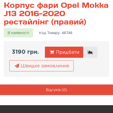
Корпус фари Opel Mokka
J13 2016-2020
рестайлінг (правий)
В наявності
Код Товару:
48748
3190 грн.
Придбати
Швидке замовлення
Відгуків (0)