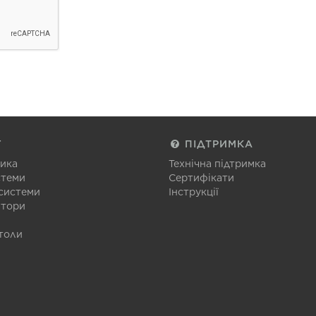
Г
ПІДТРИМКА
тика
Технічна підтримка
стеми
Сертифікати
 системи
Інструкції
атори
толи