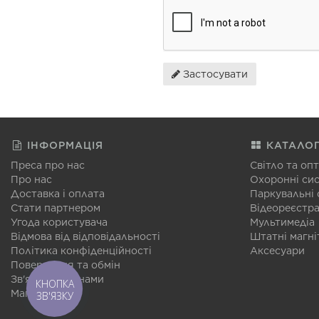
Застосувати
ІНФОРМАЦІЯ
КАТАЛО
Преса про нас
Світло та оп
Про нас
Охоронні си
Доставка і оплата
Паркувальні
Стати партнером
Відеореєстр
Угода користувача
Мультимедіа
Відмова від відповідальності
Штатні магні
Політика конфіденційності
Аксесуари
Повернення та обмін
Зв'язатися з нами
КНОПКА
Мапа сайту
ЗВ'ЯЗКУ