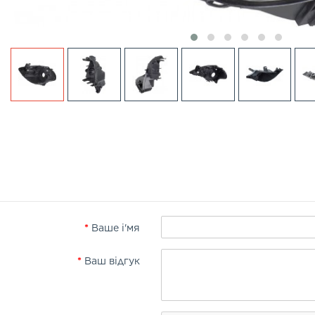
Ваше і'мя
Ваш відгук