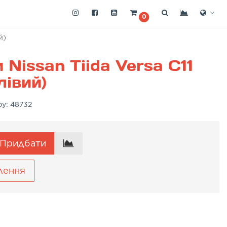
0
й)
Nissan Tiida Versa C11
лівий)
ру:
48732
Придбати
лення