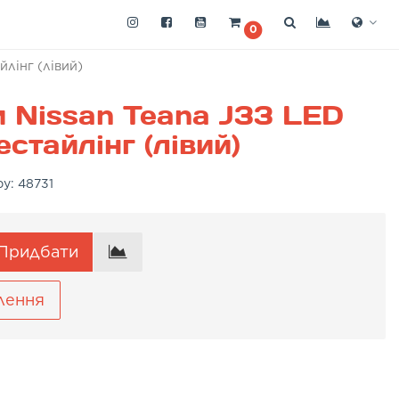
0
йлінг (лівий)
 Nissan Teana J33 LED
стайлінг (лівий)
ру:
48731
Придбати
лення