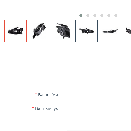
Ваше і'мя
Ваш відгук