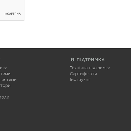
Г
ПІДТРИМКА
тика
Технічна підтримка
стеми
Сертифікати
 системи
Інструкції
атори
толи