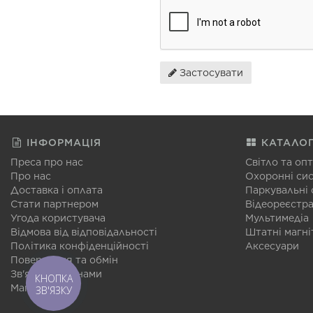
Застосувати
ІНФОРМАЦІЯ
КАТАЛО
Преса про нас
Світло та оп
Про нас
Охоронні си
Доставка і оплата
Паркувальні
Стати партнером
Відеореєстр
Угода користувача
Мультимедіа
Відмова від відповідальності
Штатні магні
Політика конфіденційності
Аксесуари
Повернення та обмін
Зв'язатися з нами
КНОПКА
Мапа сайту
ЗВ'ЯЗКУ