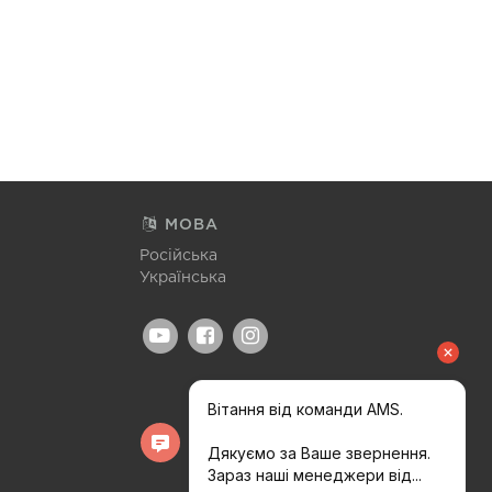
МОВА
Російська
Українська