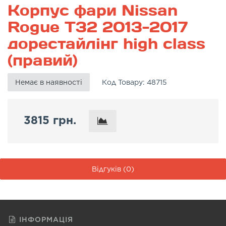
Корпус фари Nissan
Rogue T32 2013-2017
дорестайлінг high class
(правий)
Немає в наявності
Код Товару:
48715
3815 грн.
Відгуків (0)
ІНФОРМАЦІЯ