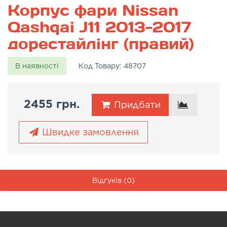
Корпус фари Nissan
Qashqai J11 2013-2017
дорестайлінг (правий)
В наявності
Код Товару:
48707
2455 грн.
Придбати
Швидке замовлення
Відгуків (0)