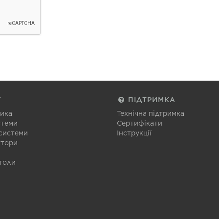
Г
ПІДТРИМКА
тика
Технічна підтримка
стеми
Сертифікати
 системи
Інструкції
атори
толи