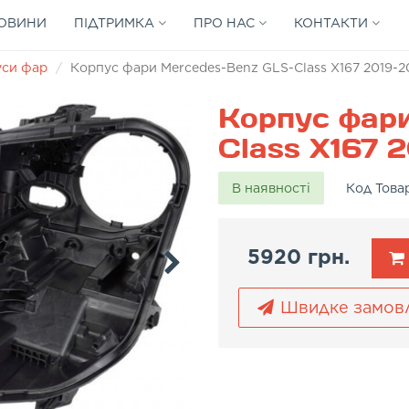
ОВИНИ
ПІДТРИМКА
ПРО НАС
КОНТАКТИ
уси фар
Корпус фари Mercedes-Benz GLS-Class X167 2019-20
Корпус фар
Class X167 2
В наявності
Код Това
5920 грн.
Швидке замов