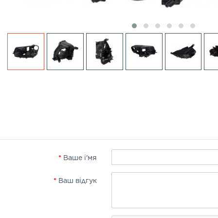
Ваше і'мя
Ваш відгук