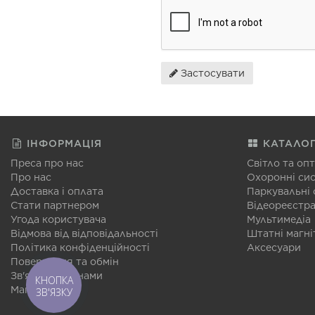
Застосувати
ІНФОРМАЦІЯ
КАТАЛО
Преса про нас
Світло та оп
Про нас
Охоронні си
Доставка і оплата
Паркувальні
Стати партнером
Відеореєстр
Угода користувача
Мультимедіа
Відмова від відповідальності
Штатні магні
Політика конфіденційності
Аксесуари
Повернення та обмін
Зв'язатися з нами
КНОПКА
Мапа сайту
ЗВ'ЯЗКУ