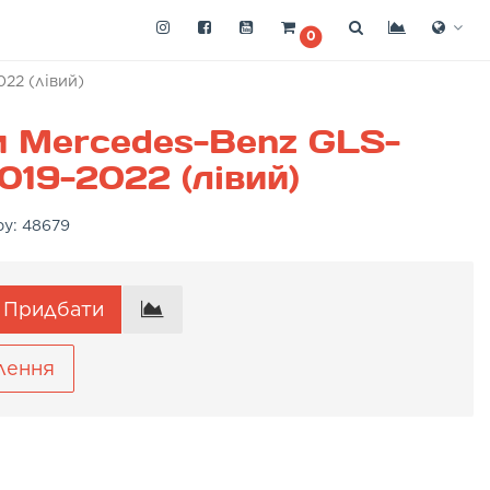
0
22 (лівий)
и Mercedes-Benz GLS-
019-2022 (лівий)
ру:
48679
Придбати
лення