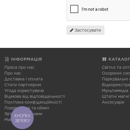
Застосувати
ІНФОРМАЦІЯ
КАТАЛО
Преса про нас
Світло та оп
Про нас
Охоронні си
Доставка і оплата
Паркувальні
Стати партнером
Відеореєстр
Угода користувача
Мультимедіа
Відмова від відповідальності
Штатні магні
Політика конфіденційності
Аксесуари
Повернення та обмін
Зв'язатися з нами
КНОПКА
Мапа сайту
ЗВ'ЯЗКУ