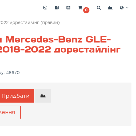
0
022 дорестайлінг (правий)
и Mercedes-Benz GLE-
2018-2022 дорестайлінг
ру:
48670
Придбати
лення