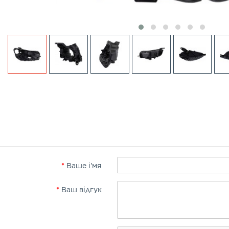
Ваше і'мя
Ваш відгук