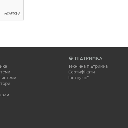
Г
ПІДТРИМКА
тика
Технічна підтримка
стеми
Сертифікати
 системи
Інструкції
атори
толи