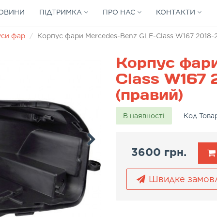
ОВИНИ
ПІДТРИМКА
ПРО НАС
КОНТАКТИ
уси фар
Корпус фари Mercedes-Benz GLE-Class W167 2018-2
Корпус фар
Class W167 
(правий)
В наявності
Код Това
3600 грн.
Швидке замов