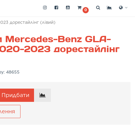
0
023 дорестайлінг (лівий)
и Mercedes-Benz GLA-
2020-2023 дорестайлінг
ру:
48655
Придбати
лення