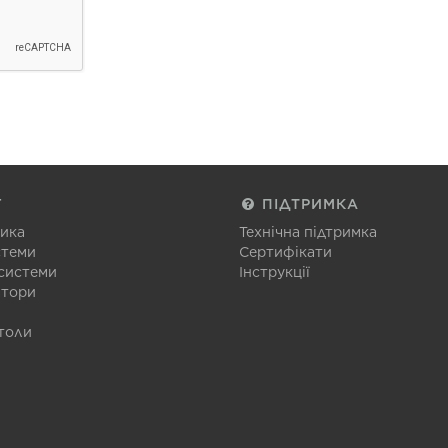
Г
ПІДТРИМКА
тика
Технічна підтримка
стеми
Сертифікати
 системи
Інструкції
атори
толи