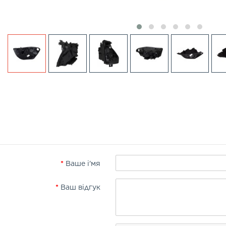
Ваше і'мя
Ваш відгук