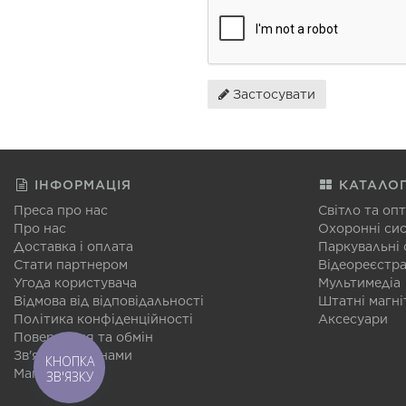
Застосувати
ІНФОРМАЦІЯ
КАТАЛО
Преса про нас
Світло та оп
Про нас
Охоронні си
Доставка і оплата
Паркувальні
Стати партнером
Відеореєстр
Угода користувача
Мультимедіа
Відмова від відповідальності
Штатні магні
Політика конфіденційності
Аксесуари
Повернення та обмін
Зв'язатися з нами
КНОПКА
Мапа сайту
ЗВ'ЯЗКУ