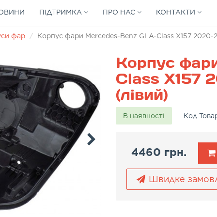
ОВИНИ
ПІДТРИМКА
ПРО НАС
КОНТАКТИ
уси фар
Корпус фари Mercedes-Benz GLA-Class X157 2020-2
Корпус фар
Class X157 
(лівий)
В наявності
Код Това
4460 грн.
Швидке замов