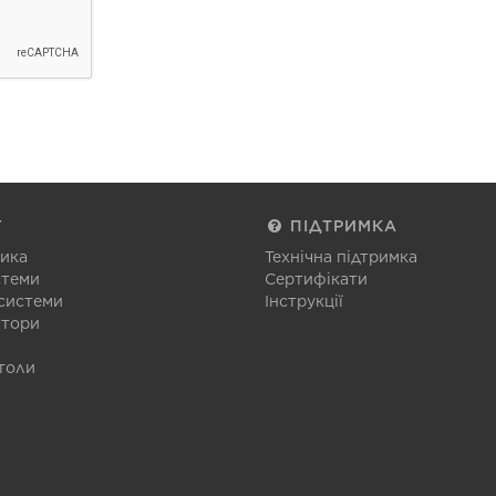
Г
ПІДТРИМКА
тика
Технічна підтримка
стеми
Сертифікати
 системи
Інструкції
атори
толи