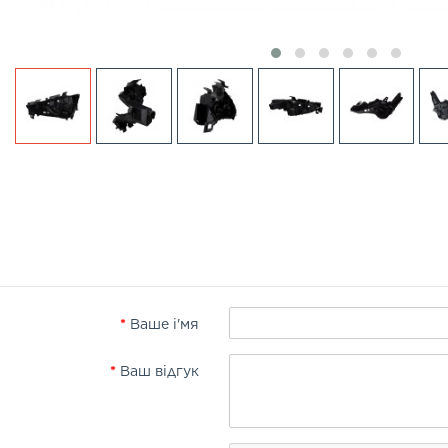
Ваше і'мя
Ваш відгук