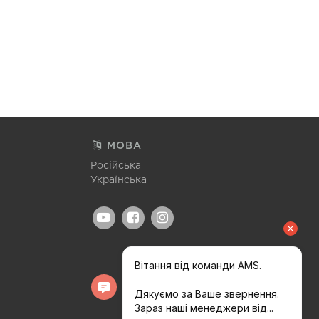
МОВА
Російська
Українська