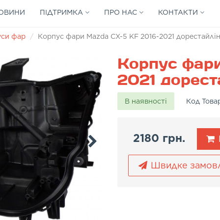
ОВИНИ
ПІДТРИМКА
ПРО НАС
КОНТАКТИ
уси фар
Корпус фари Mazda CX-5 KF 2016-2021 дорестайлін
Корпус фари
2021 дореста
В наявності
Код Това
2180 грн.
Швидке замов