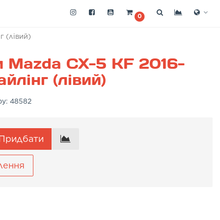
0
г (лівий)
 Mazda CX-5 KF 2016-
йлінг (лівий)
ру:
48582
Придбати
лення