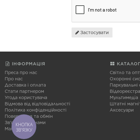
Застосувати
ІНФОРМАЦІЯ
КАТАЛО
Преса про нас
Світло та оп
Про нас
Охоронні си
Доставка і оплата
Паркувальні
Стати партнером
Відеореєстр
Угода користувача
Мультимедіа
Відмова від відповідальності
Штатні магні
Політика конфіденційності
Аксесуари
Повернення та обмін
Зв'язатися з нами
КНОПКА
Мапа сайту
ЗВ'ЯЗКУ