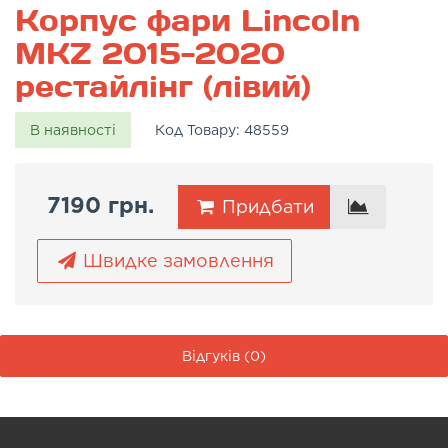
Корпус фари Lincoln
MKZ 2015-2020
рестайлінг (лівий)
В наявності
Код Товару:
48559
7190 грн.
Придбати
Швидке замовлення
Відгуків (0)