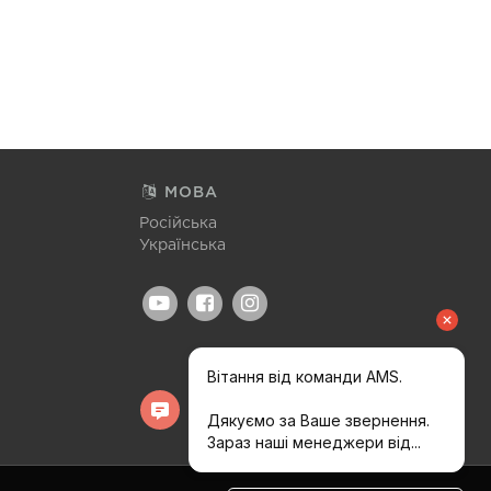
МОВА
Російська
Українська