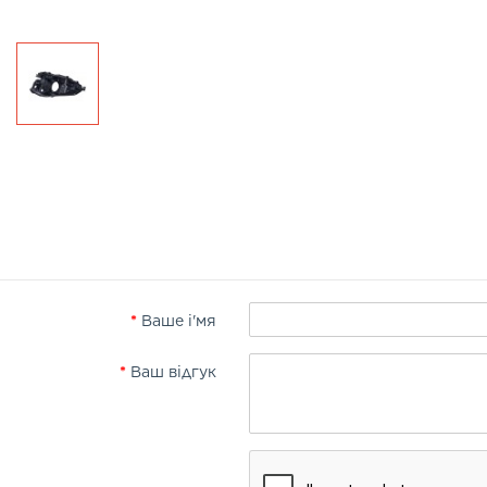
Ваше і'мя
Ваш відгук