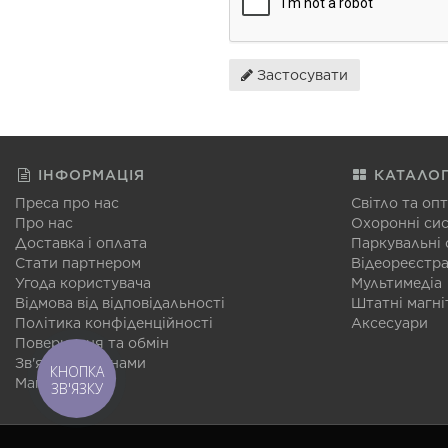
Застосувати
ІНФОРМАЦІЯ
КАТАЛО
Преса про нас
Світло та оп
Про нас
Охоронні си
Доставка і оплата
Паркувальні
Стати партнером
Відеореєстр
Угода користувача
Мультимедіа
Відмова від відповідальності
Штатні магні
Політика конфіденційності
Аксесуари
Повернення та обмін
Зв'язатися з нами
КНОПКА
Мапа сайту
ЗВ'ЯЗКУ