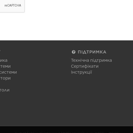
Г
ПІДТРИМКА
тика
Технічна підтримка
стеми
Сертифікати
 системи
Інструкції
атори
толи