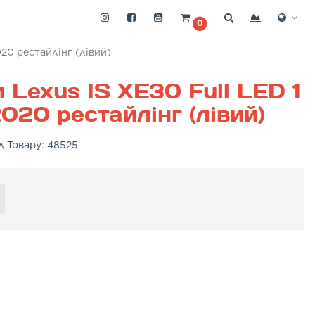
0
020 рестайлінг (лівий)
 Lexus IS XE30 Full LED 1
020 рестайлінг (лівий)
д Товару:
48525