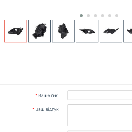
Ваше і'мя
Ваш відгук