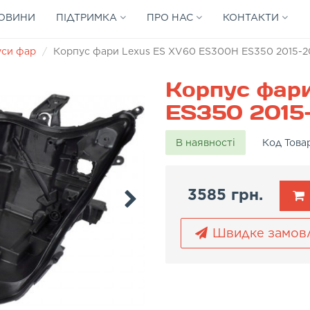
ОВИНИ
ПІДТРИМКА
ПРО НАС
КОНТАКТИ
уси фар
Корпус фари Lexus ES XV60 ES300H ES350 2015-20
Корпус фар
ES350 2015-
В наявності
Код Това
3585 грн.
Швидке замов