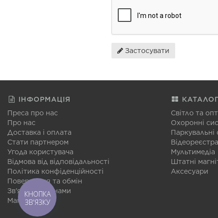
Застосувати
ІНФОРМАЦІЯ
КАТАЛО
Преса про нас
Світло та оп
Про нас
Охоронні си
Доставка і оплата
Паркувальні
Стати партнером
Відеореєстр
Угода користувача
Мультимедіа
Відмова від відповідальності
Штатні магні
Політика конфіденційності
Аксесуари
Повернення та обмін
Зв'язатися з нами
КНОПКА
Мапа сайту
ЗВ'ЯЗКУ