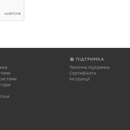
Г
ПІДТРИМКА
тика
Технічна підтримка
стеми
Сертифікати
 системи
Інструкції
атори
толи