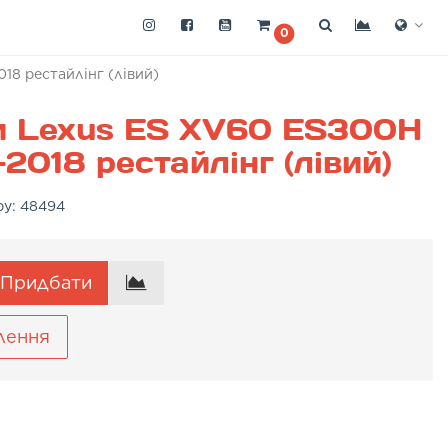
0
18 рестайлінг (лівий)
и Lexus ES XV60 ES300H
2018 рестайлінг (лівий)
ру:
48494
Придбати
лення