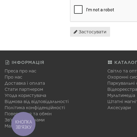
Застосувати
ІНФОРМАЦІЯ
КАТАЛО
Преса про нас
Світло та оп
Про нас
Охоронні си
Доставка і оплата
Паркувальні
Стати партнером
Відеореєстр
Угода користувача
Мультимедіа
Відмова від відповідальності
Штатні магні
Політика конфіденційності
Аксесуари
Повернення та обмін
Зв'язатися з нами
КНОПКА
Мапа сайту
ЗВ'ЯЗКУ