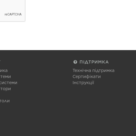
Г
ПІДТРИМКА
тика
Технічна підтримка
стеми
Сертифікати
 системи
Інструкції
атори
толи