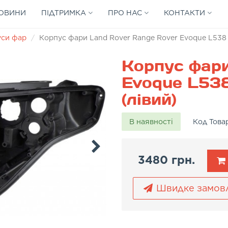
ОВИНИ
ПІДТРИМКА
ПРО НАС
КОНТАКТИ
уси фар
Корпус фари Land Rover Range Rover Evoque L538 2
Корпус фари
Evoque L538
(лівий)
В наявності
Код Това
3480 грн.
Швидке замов