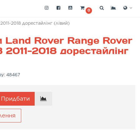
0
011-2018 дорестайлінг (лівий)
 Land Rover Range Rover
 2011-2018 дорестайлінг
ру:
48467
Придбати
лення