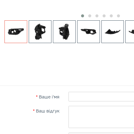
Ваше і'мя
Ваш відгук