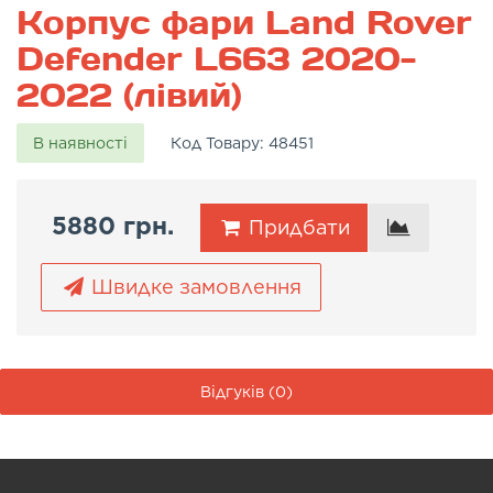
Корпус фари Land Rover
Defender L663 2020-
2022 (лівий)
В наявності
Код Товару:
48451
5880 грн.
Придбати
Швидке замовлення
Відгуків (0)