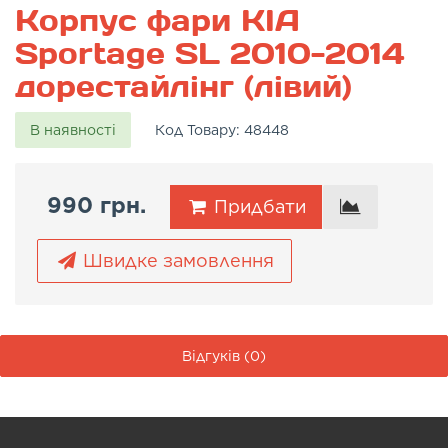
Корпус фари KIA
Sportage SL 2010-2014
дорестайлінг (лівий)
В наявності
Код Товару:
48448
990 грн.
Придбати
Швидке замовлення
Відгуків (0)