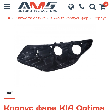
0
Світло та оптика
Скло та корпуси фар
Корпуси
Корпус фари KIA Optima