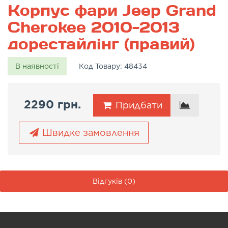
Корпус фари Jeep Grand
Cherokee 2010-2013
дорестайлінг (правий)
В наявності
Код Товару:
48434
2290 грн.
Придбати
Швидке замовлення
Відгуків (0)