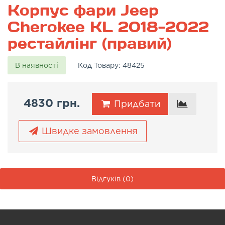
Корпус фари Jeep
Cherokee KL 2018-2022
рестайлінг (правий)
В наявності
Код Товару:
48425
4830 грн.
Придбати
Швидке замовлення
Відгуків (0)