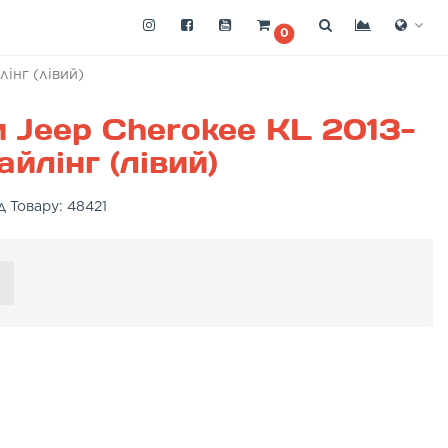
0
інг (лівий)
 Jeep Cherokee KL 2013-
йлінг (лівий)
д Товару:
48421