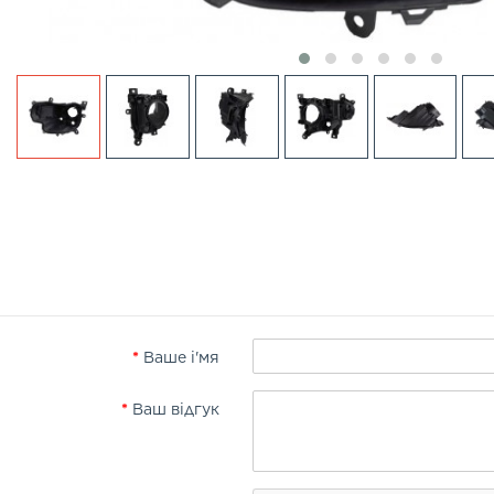
Ваше і'мя
Ваш відгук