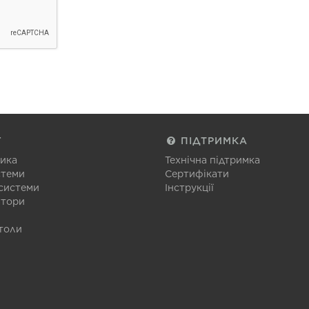
Г
ПІДТРИМКА
тика
Технічна підтримка
стеми
Сертифікати
 системи
Інструкції
атори
толи