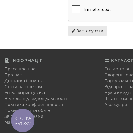
Застосувати
ІНФОРМАЦІЯ
КАТАЛО
Преса про нас
Світло та оп
Про нас
Охоронні си
Доставка і оплата
Паркувальні
Стати партнером
Відеореєстр
Угода користувача
Мультимедіа
Відмова від відповідальності
Штатні магні
Політика конфіденційності
Аксесуари
Повернення та обмін
Зв'язатися з нами
КНОПКА
Мапа сайту
ЗВ'ЯЗКУ