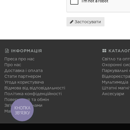
Застосувати
ІНФОРМАЦІЯ
КАТАЛО
Преса про нас
Світло та оп
Про нас
Охоронні си
Доставка і оплата
Паркувальні
Стати партнером
Відеореєстр
Угода користувача
Мультимедіа
Відмова від відповідальності
Штатні магні
Політика конфіденційності
Аксесуари
Повернення та обмін
Зв'язатися з нами
КНОПКА
Мапа сайту
ЗВ'ЯЗКУ