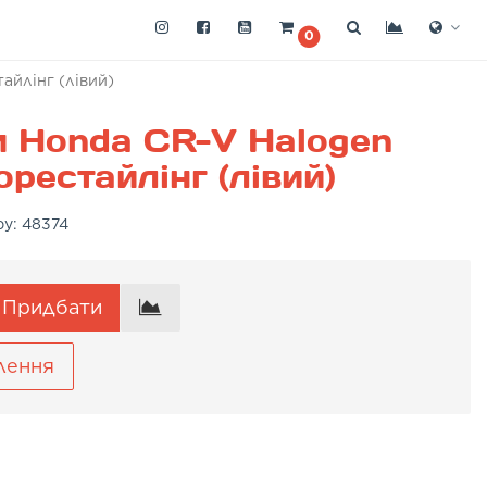
0
айлінг (лівий)
 Honda CR-V Halogen
рестайлінг (лівий)
ру:
48374
Придбати
лення