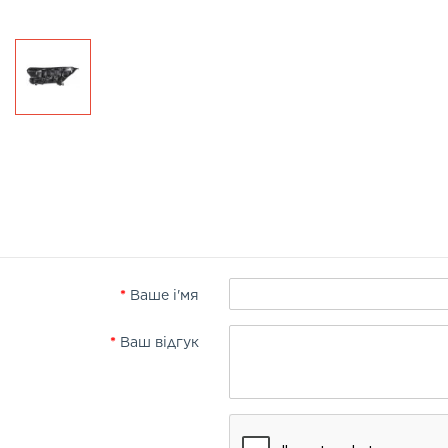
Ваше і'мя
Ваш відгук