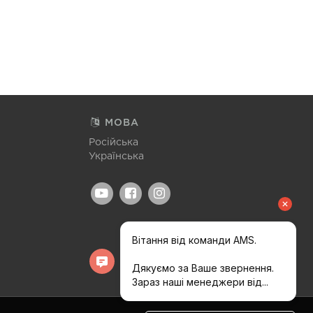
МОВА
Російська
Українська