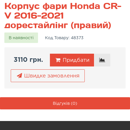
Корпус фари Honda CR-
V 2016-2021
дорестайлінг (правий)
В наявності
Код Товару:
48373
3110 грн.
Придбати
Швидке замовлення
Відгуків (0)