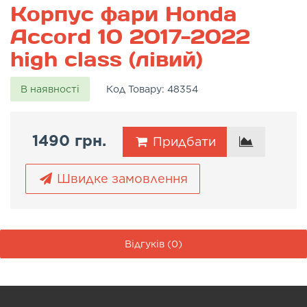
Корпус фари Honda
Accord 10 2017-2022
high class (лівий)
В наявності
Код Товару:
48354
1490 грн.
Придбати
Швидке замовлення
Відгуків (0)