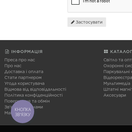
Застосувати
ІНФОРМАЦІЯ
КАТАЛО
Преса про нас
Світло та оп
Про нас
Охоронні си
Доставка і оплата
Паркувальні
Стати партнером
Відеореєстр
Угода користувача
Мультимедіа
Відмова від відповідальності
Штатні магні
Політика конфіденційності
Аксесуари
Повернення та обмін
Зв'язатися з нами
КНОПКА
Мапа сайту
ЗВ'ЯЗКУ