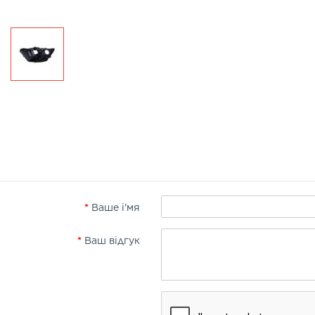
Ваше і'мя
Ваш відгук