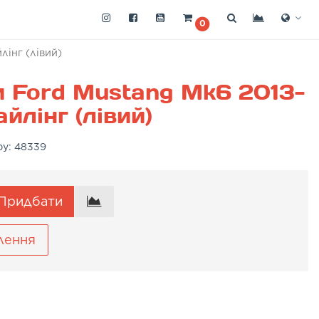
0
лінг (лівий)
 Ford Mustang Mk6 2013-
йлінг (лівий)
ру:
48339
Придбати
лення