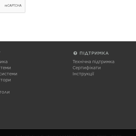
Г
ПІДТРИМКА
тика
Технічна підтримка
стеми
Сертифікати
 системи
Інструкції
атори
толи