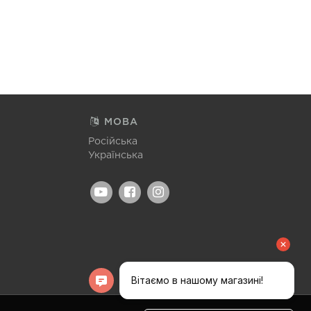
МОВА
Російська
Українська