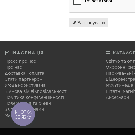
Застосувати
ІНФОРМАЦІЯ
КАТАЛО
Преса про нас
Світло та оп
Про нас
Охоронні си
Доставка і оплата
Паркувальні
Стати партнером
Відеореєстр
Угода користувача
Мультимедіа
Відмова від відповідальності
Штатні магні
Політика конфіденційності
Аксесуари
Повернення та обмін
Зв'язатися з нами
КНОПКА
Мапа сайту
ЗВ'ЯЗКУ