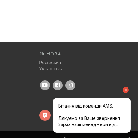
МОВА
Російська
Українська