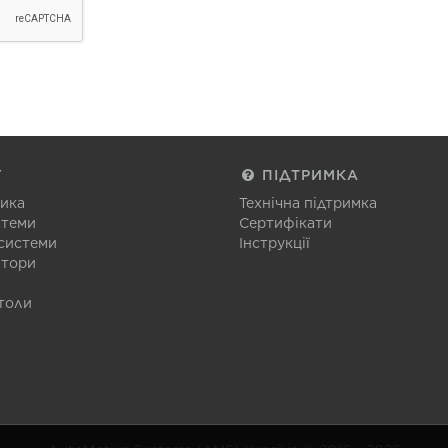
Г
ПІДТРИМКА
тика
Технічна підтримка
стеми
Сертифікати
 системи
Інструкції
атори
толи