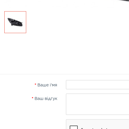
Ваше і'мя
Ваш відгук