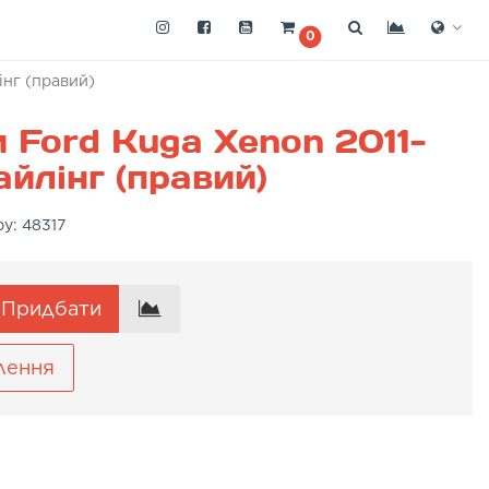
0
інг (правий)
 Ford Kuga Xenon 2011-
айлінг (правий)
ру:
48317
Придбати
лення