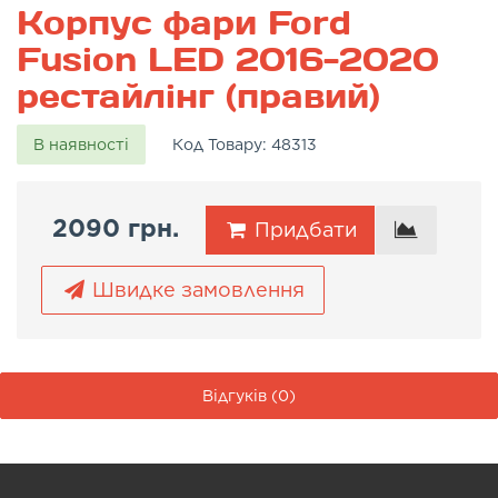
Корпус фари Ford
Fusion LED 2016-2020
рестайлінг (правий)
В наявності
Код Товару:
48313
2090 грн.
Придбати
Швидке замовлення
Відгуків (0)