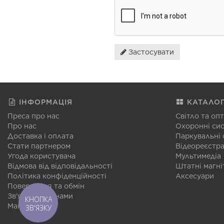
Застосувати
ІНФОРМАЦІЯ
КАТАЛО
Преса про нас
Світло та оп
Про нас
Охоронні си
Доставка і оплата
Паркувальні
Стати партнером
Відеореєстр
Угода користувача
Мультимедіа
Відмова від відповідальності
Штатні магні
Політика конфіденційності
Аксесуари
Повернення та обмін
Зв'язатися з нами
КНОПКА
Мапа сайту
ЗВ'ЯЗКУ