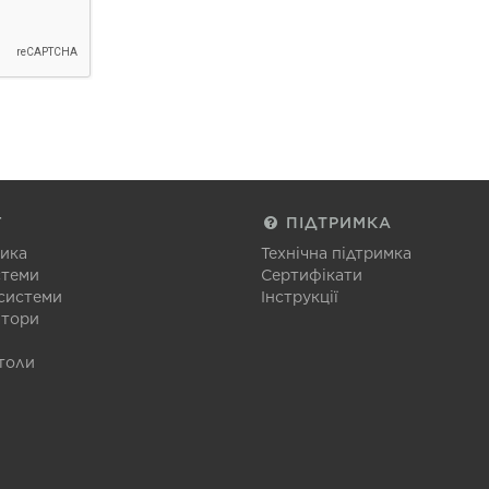
Г
ПІДТРИМКА
тика
Технічна підтримка
стеми
Сертифікати
 системи
Інструкції
атори
толи