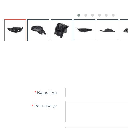
Ваше і'мя
Ваш відгук