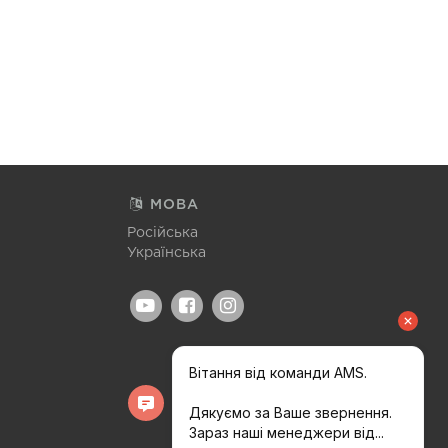
МОВА
Російська
Українська