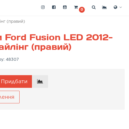
0
інг (правий)
 Ford Fusion LED 2012-
айлінг (правий)
ру:
48307
Придбати
лення