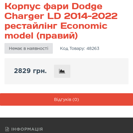
Корпус фари Dodge
Charger LD 2014-2022
рестайлінг Economic
model (правий)
Немає в наявності
Код Товару:
48263
2829 грн.
Відгуків (0)
ІНФОРМАЦІЯ