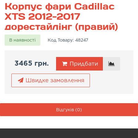
Корпус фари Cadillac
XTS 2012-2017
дорестайлінг (правий)
В наявності
Код Товару:
48247
3465 грн.
Придбати
Швидке замовлення
Відгуків (0)