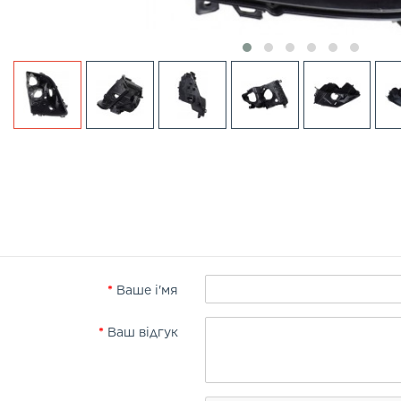
Ваше і'мя
Ваш відгук