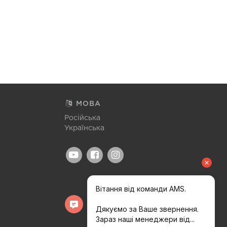
МОВА
Російська
Українська