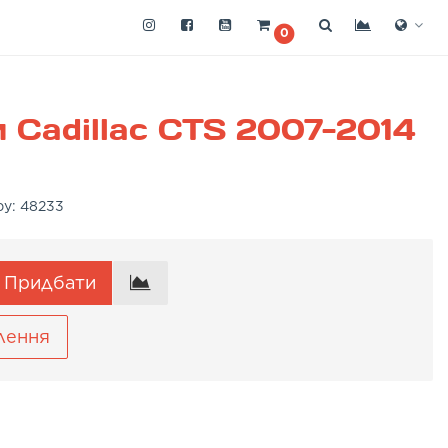
0
 Cadillac CTS 2007-2014
ру:
48233
Придбати
лення