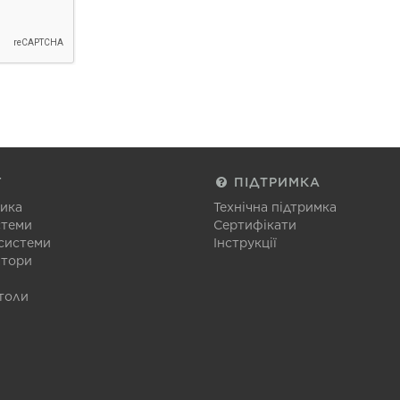
Г
ПІДТРИМКА
тика
Технічна підтримка
стеми
Сертифікати
 системи
Інструкції
атори
толи