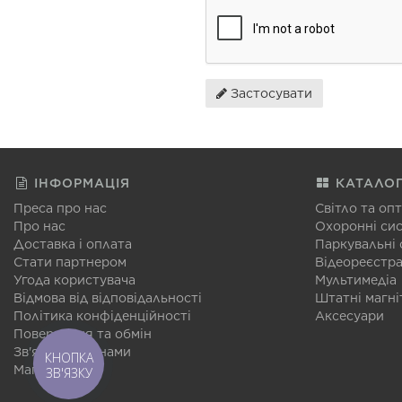
Застосувати
ІНФОРМАЦІЯ
КАТАЛО
Преса про нас
Світло та оп
Про нас
Охоронні си
Доставка і оплата
Паркувальні
Стати партнером
Відеореєстр
Угода користувача
Мультимедіа
Відмова від відповідальності
Штатні магні
Політика конфіденційності
Аксесуари
Повернення та обмін
Зв'язатися з нами
КНОПКА
Мапа сайту
ЗВ'ЯЗКУ