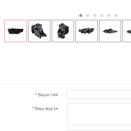
Ваше і'мя
Ваш відгук