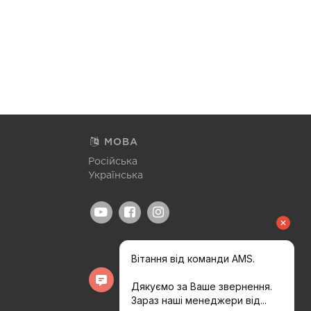
МОВА
Російська
Українська