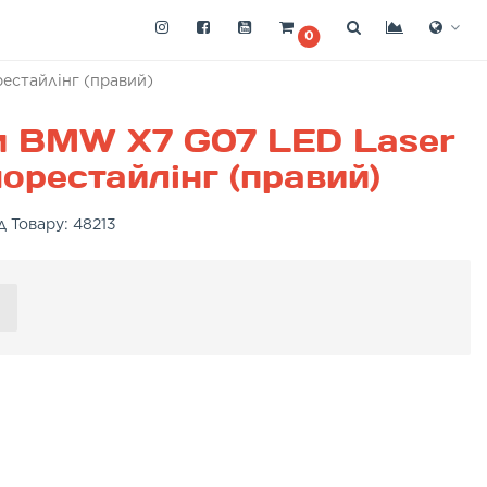
0
естайлінг (правий)
и BMW X7 G07 LED Laser
орестайлінг (правий)
д Товару:
48213