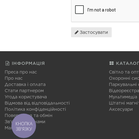
Застосувати
ІНФОРМАЦІЯ
КАТАЛО
Преса про нас
Світло та оп
Про нас
Охоронні си
Доставка і оплата
Паркувальні
Стати партнером
Відеореєстр
Угода користувача
Мультимедіа
Відмова від відповідальності
Штатні магні
Політика конфіденційності
Аксесуари
Повернення та обмін
Зв'язатися з нами
КНОПКА
Мапа сайту
ЗВ'ЯЗКУ