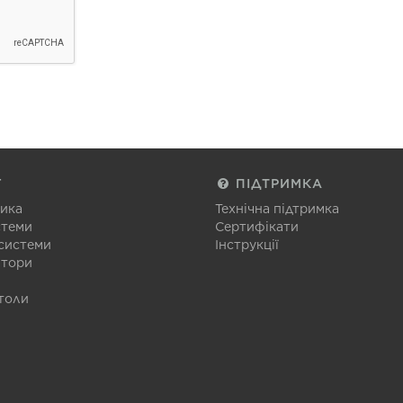
Г
ПІДТРИМКА
тика
Технічна підтримка
стеми
Сертифікати
 системи
Інструкції
атори
толи