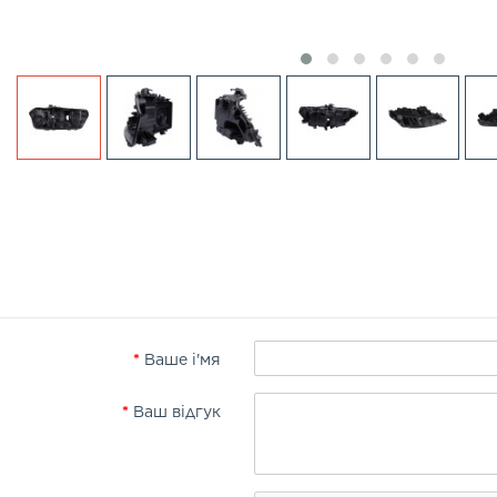
Ваше і'мя
Ваш відгук