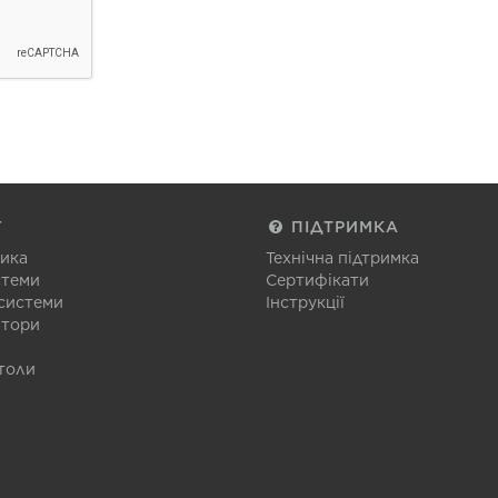
Г
ПІДТРИМКА
тика
Технічна підтримка
стеми
Сертифікати
 системи
Інструкції
атори
толи