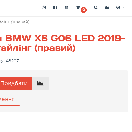
0
лінг (правий)
и BMW X6 G06 LED 2019-
айлінг (правий)
ру:
48207
Придбати
лення