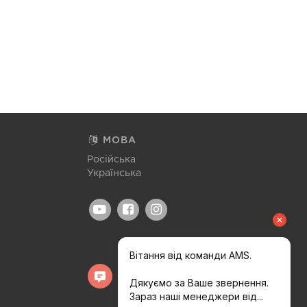
МОВА
Російська
Українська