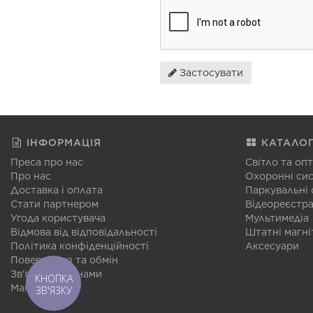
Застосувати
ІНФОРМАЦІЯ
КАТАЛО
Преса про нас
Світло та оп
Про нас
Охоронні си
Доставка і оплата
Паркувальні
Стати партнером
Відеореєстр
Угода користувача
Мультимедіа
Відмова від відповідальності
Штатні магні
Політика конфіденційності
Аксесуари
Повернення та обмін
Зв'язатися з нами
КНОПКА
Мапа сайту
ЗВ'ЯЗКУ