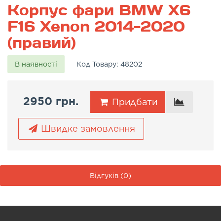
Корпус фари BMW X6
F16 Xenon 2014-2020
(правий)
В наявності
Код Товару:
48202
2950 грн.
Придбати
Швидке замовлення
Відгуків (0)