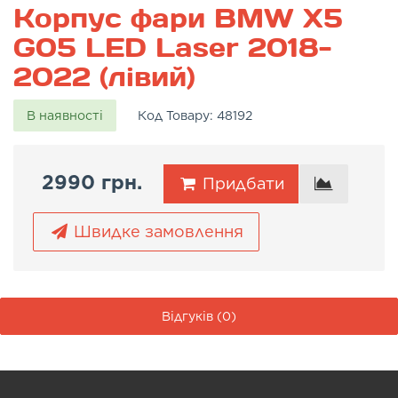
Корпус фари BMW X5
G05 LED Laser 2018-
2022 (лівий)
В наявності
Код Товару:
48192
2990 грн.
Придбати
Швидке замовлення
Відгуків (0)