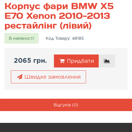
Корпус фари BMW X5
E70 Xenon 2010-2013
рестайлінг (лівий)
В наявності
Код Товару:
48185
2065 грн.
Придбати
Швидке замовлення
Відгуків (0)