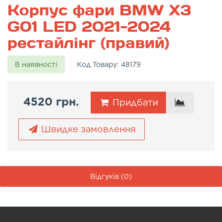
Корпус фари BMW X3
G01 LED 2021-2024
рестайлінг (правий)
В наявності
Код Товару:
48179
4520 грн.
Придбати
Швидке замовлення
Відгуків (0)