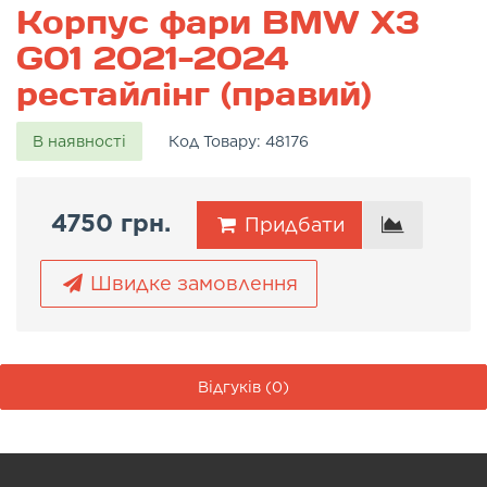
Корпус фари BMW X3
G01 2021-2024
рестайлінг (правий)
В наявності
Код Товару:
48176
4750 грн.
Придбати
Швидке замовлення
Відгуків (0)