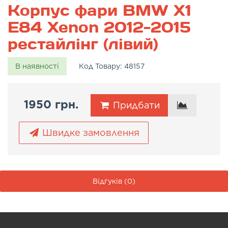
Корпус фари BMW X1
E84 Xenon 2012-2015
рестайлінг (лівий)
В наявності
Код Товару:
48157
1950 грн.
Придбати
Швидке замовлення
Відгуків (0)