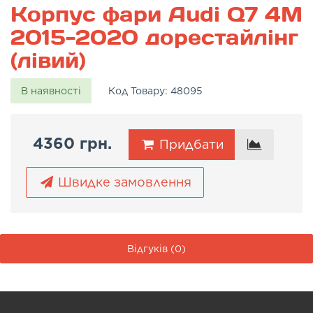
Корпус фари Audi Q7 4M
2015-2020 дорестайлінг
(лівий)
В наявності
Код Товару:
48095
4360 грн.
Придбати
Швидке замовлення
Відгуків (0)