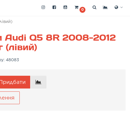
0
лівий)
 Audi Q5 8R 2008-2012
 (лівий)
ру:
48083
Придбати
лення