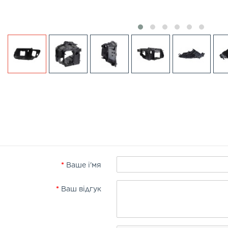
Ваше і'мя
Ваш відгук