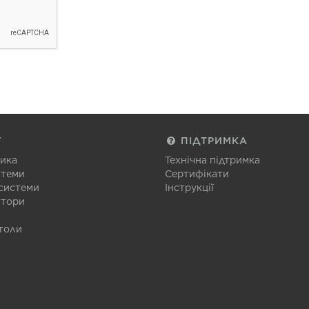
Г
ПІДТРИМКА
тика
Технічна підтримка
стеми
Сертифікати
 системи
Інструкції
атори
толи