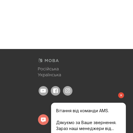
МОВА
Російська
Українська