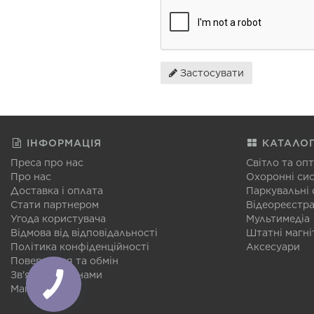
Застосувати
ІНФОРМАЦІЯ
КАТАЛО
Преса про нас
Світло та оп
Про нас
Охоронні си
Доставка і оплата
Паркувальні
Стати партнером
Відеореєстр
Угода користувача
Мультимедіа
Відмова від відповідальності
Штатні магні
Політика конфіденційності
Аксесуари
Повернення та обмін
Зв'язатися з нами
Мапа сайту