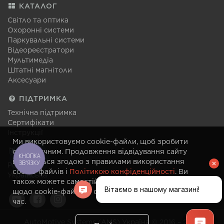
КАТАЛОГ
Світло та оптика
Охоронні системи
Паркувальні системи
Відеореєстратори
Мультимедіа
Штатні магнітоли
Аксесуари
ПІДТРИМКА
Технічна підтримка
Сертифікати
Інструкції
Ми використовуємо cookie-файли, щоб зробити
МОВА
сайт зручним. Продовження відвідування сайту
КНОПКА
вважається згодою з правилами використання
ЗВ'ЯЗКУ
Російська
cookie-файлів і
Політикою конфіденційності
. Ви
Українська
також можете самостійно змінити налаштування
щодо cookie-файлів у своєму браузері в будь-який
час.
AutoMotive Systems (AMS) Україна © 2016 – 2026