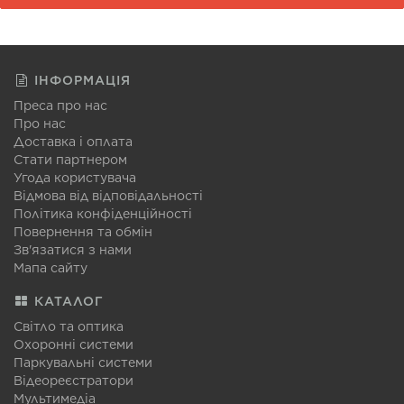
ІНФОРМАЦІЯ
Преса про нас
Про нас
Доставка і оплата
Стати партнером
Угода користувача
Відмова від відповідальності
Політика конфіденційності
Повернення та обмін
Зв'язатися з нами
Мапа сайту
КАТАЛОГ
Світло та оптика
Охоронні системи
Паркувальні системи
Відеореєстратори
Мультимедіа