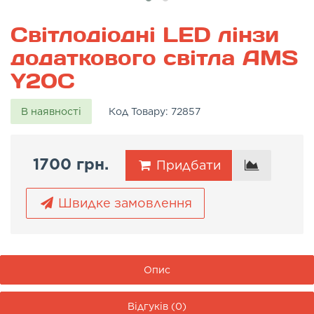
Світлодіодні LED лінзи
додаткового світла AMS
Y20C
В наявності
Код Товару:
72857
1700 грн.
Придбати
Швидке замовлення
Опис
Відгуків (0)