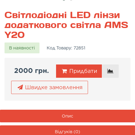
Світлодіодні LED лінзи
додаткового світла AMS
Y20
В наявності
Код Товару:
72851
2000 грн.
Придбати
Швидке замовлення
Опис
Відгуків (0)