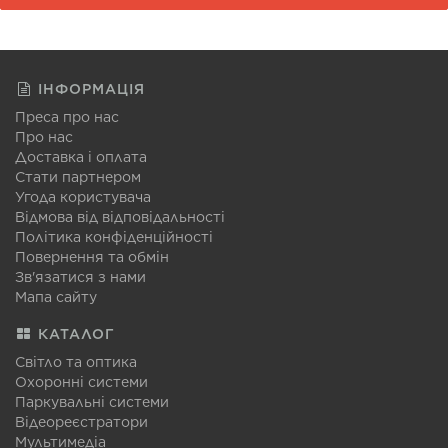
ІНФОРМАЦІЯ
Преса про нас
Про нас
Доставка і оплата
Стати партнером
Угода користувача
Відмова від відповідальності
Політика конфіденційності
Повернення та обмін
Зв'язатися з нами
Мапа сайту
КАТАЛОГ
Світло та оптика
Охоронні системи
Паркувальні системи
Відеореєстратори
Мультимедіа