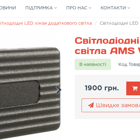
ОВИНИ
ПІДТРИМКА
ПРО НАС
КОНТАКТИ
ітлодіодні LED лінзи додаткового світла
Світлодіодні LED
Світлодіодн
світла AMS
В наявності
Код Това
1900 грн.
Швидке замов