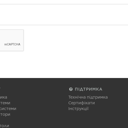
Г
ПІДТРИМКА
тика
Технічна підтримка
стеми
Сертифікати
 системи
Інструкції
атори
толи