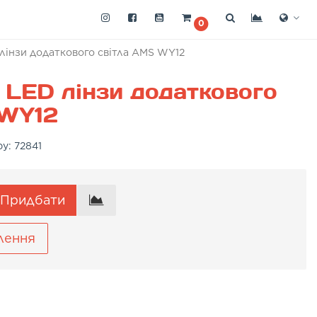
0
 лінзи додаткового світла AMS WY12
і LED лінзи додаткового
 WY12
ру:
72841
Придбати
лення