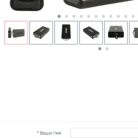
‹
Ваше і'мя