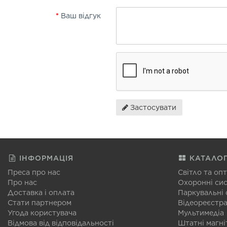
Ваш відгук
Застосувати
ІНФОРМАЦІЯ
КАТАЛО
Преса про нас
Світло та оп
Про нас
Охоронні си
Доставка і оплата
Паркувальні
Стати партнером
Відеореєстр
Угода користувача
Мультимедіа
Відмова від відповідальності
Штатні магні