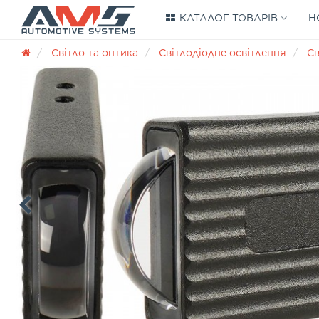
КАТАЛОГ ТОВАРІВ
Н
Світло та оптика
Світлодіодне освітлення
Св