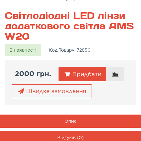
Світлодіодні LED лінзи
додаткового світла AMS
W20
В наявності
Код Товару:
72850
2000 грн.
Придбати
Швидке замовлення
Опис
Відгуків (0)