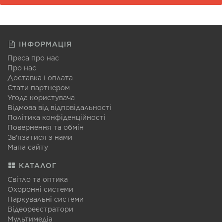
ІНФОРМАЦІЯ
Преса про нас
Про нас
Доставка і оплата
Стати партнером
Угода користувача
Відмова від відповідальності
Політика конфіденційності
Повернення та обмін
Зв'язатися з нами
Мапа сайту
КАТАЛОГ
Світло та оптика
Охоронні системи
Паркувальні системи
Відеореєстратори
Мультимедіа