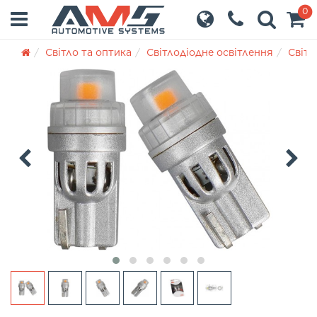
0
Світло та оптика
Світлодіодне освітлення
Світл