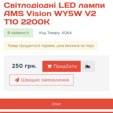
Світлодіодні LED лампи
AMS Vision WY5W V2
T10 2200K
В наявності
Код Товару:
41264
Товар продається парами, ціна вказана за пару
250 грн.
Придбати
Швидке замовлення
Опис