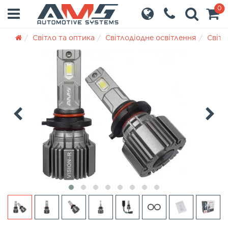
0
Світло та оптика
Світлодіодне освітлення
Світл