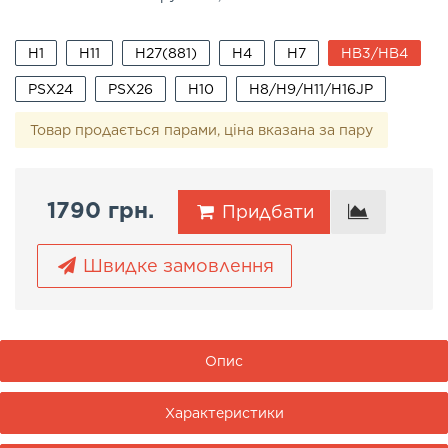
H1
H11
H27(881)
H4
H7
HB3/HB4
PSX24
PSX26
H10
H8/H9/H11/H16JP
Товар продається парами, ціна вказана за пару
1790 грн.
Придбати
Швидке замовлення
Опис
Характеристики