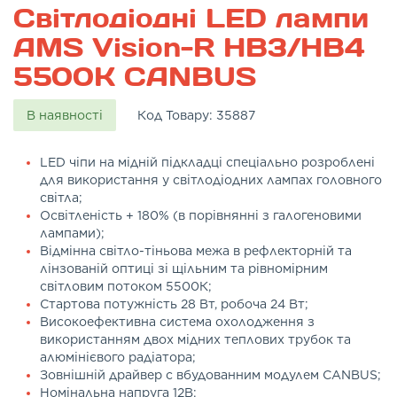
Світлодіодні LED лампи
AMS Vision-R HB3/HB4
5500K CANBUS
В наявності
Код Товару:
35887
LED чіпи на мідній підкладці спеціально розроблені
для використання у світлодіодних лампах головного
світла;
Освітленість + 180% (в порівнянні з галогеновими
лампами);
Відмінна світло-тіньова межа в рефлекторній та
лінзованій оптиці зі щільним та рівномірним
світловим потоком 5500К;
Стартова потужність 28 Вт, робоча 24 Вт;
Високоефективна система охолодження з
використанням двох мідних теплових трубок та
алюмінієвого радіатора;
Зовнішній драйвер с вбудованним модулем CANBUS;
Номінальна напруга 12В;