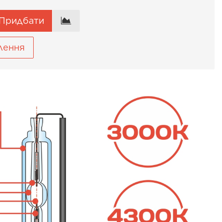
Придбати
лення