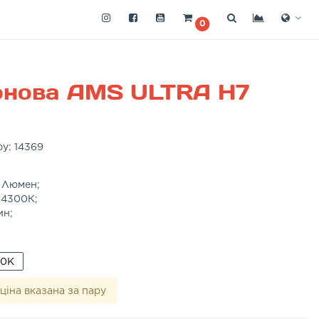
0
онова AMS ULTRA H7
ру:
14369
) Люмен;
 4300К;
ин;
00K
ціна вказана за пару