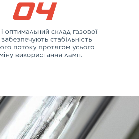
0
4
 і оптимальний склад газової
 забезпечують стабільність
вого потоку протягом усього
міну використання ламп.