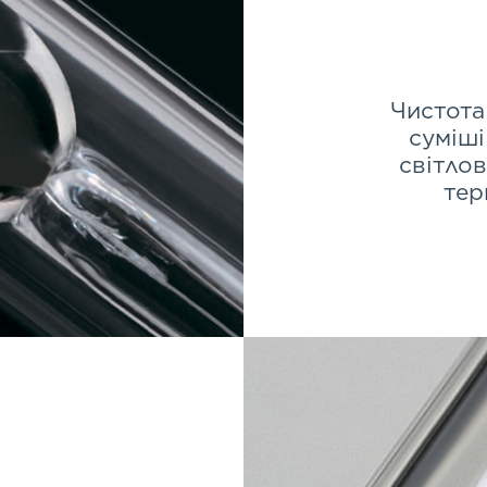
Чистота
суміші
світло
тер