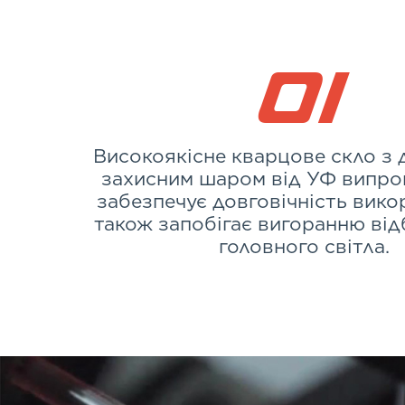
01
Високоякісне кварцове скло з
захисним шаром від УФ випр
забезпечує довговічність вико
також запобігає вигоранню ві
головного світла.