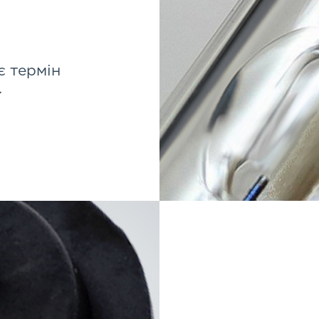
є термін
.