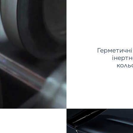
Герметичн
інертн
коль