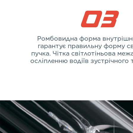
03
Ромбовидна форма внутрішнь
гарантує правильну форму с
пучка. Чітка світлотіньова межа
осліпленню водіїв зустрічного 