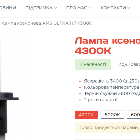
ОВИНИ
ПІДТРИМКА
ПРО НАС
КОНТАКТИ
Лампа ксенонова AMS ULTRA H7 4300K
Лампа ксен
4300K
В наявності
Код Това
Яскравість 3400 (± 250
Кольорова температура
Термін служби 3800 год
2 роки гарантії.
4300K
5000K
60
Товар продається парами, 