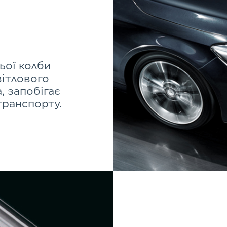
ої колби
вітлового
, запобігає
транспорту.