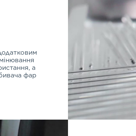
 додатковим
омінювання
ристання, а
дбивача фар